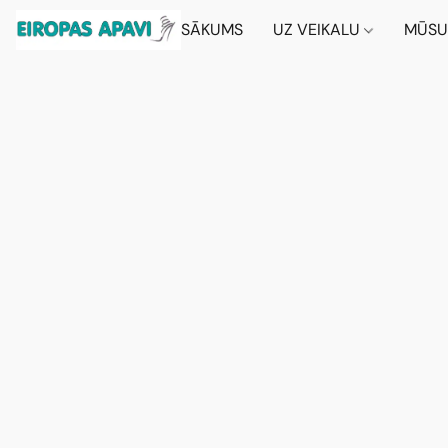
SĀKUMS
UZ VEIKALU
MŪSU 