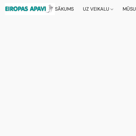
SĀKUMS
UZ VEIKALU
MŪSU 