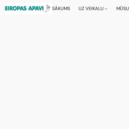
SĀKUMS
UZ VEIKALU
MŪSU 