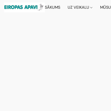
SĀKUMS
UZ VEIKALU
MŪSU 