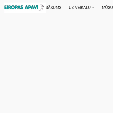
SĀKUMS
UZ VEIKALU
MŪSU 