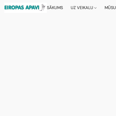
SĀKUMS
UZ VEIKALU
MŪSU 