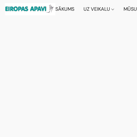
SĀKUMS
UZ VEIKALU
MŪSU 