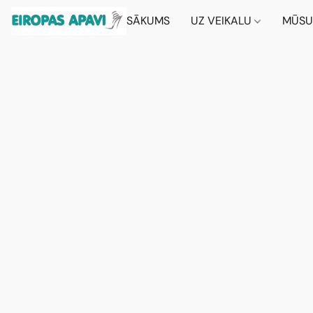
SĀKUMS
UZ VEIKALU
MŪSU 