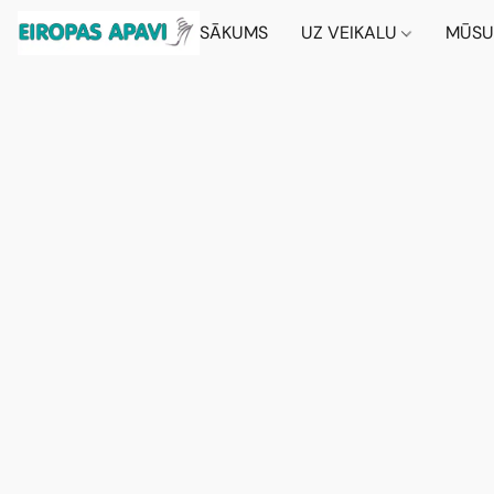
SĀKUMS
UZ VEIKALU
MŪSU 