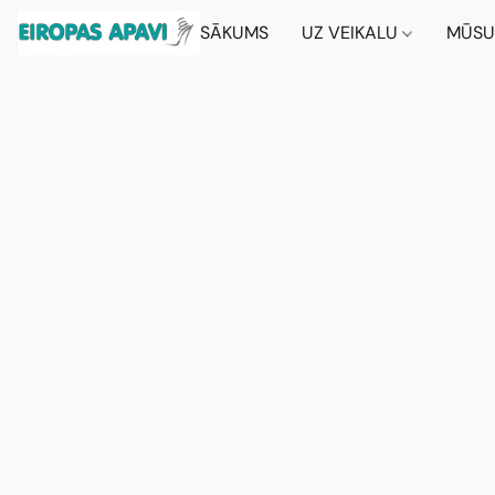
SĀKUMS
UZ VEIKALU
MŪSU 