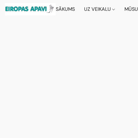
SĀKUMS
UZ VEIKALU
MŪSU 