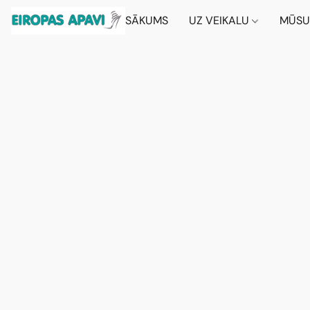
SĀKUMS
UZ VEIKALU
MŪSU 