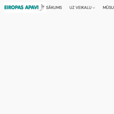
SĀKUMS
UZ VEIKALU
MŪSU 