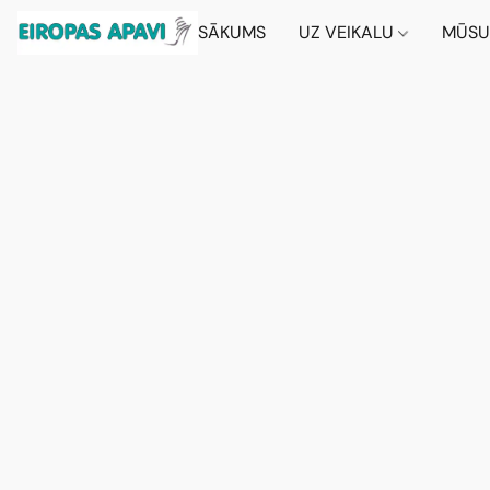
SĀKUMS
UZ VEIKALU
MŪSU 