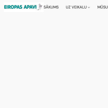
SĀKUMS
UZ VEIKALU
MŪSU 