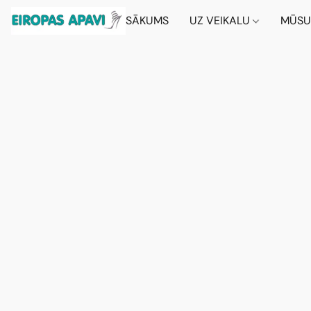
SĀKUMS
UZ VEIKALU
MŪSU 