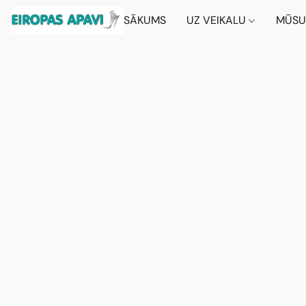
SĀKUMS
UZ VEIKALU
MŪSU 