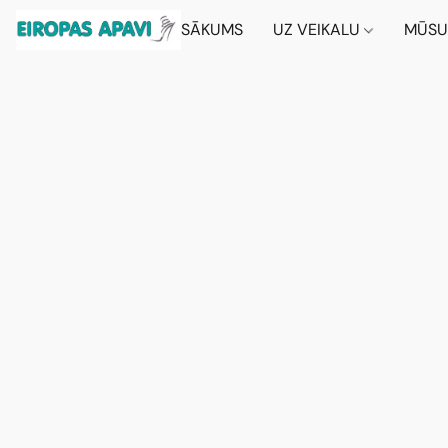
SĀKUMS
UZ VEIKALU
MŪSU 