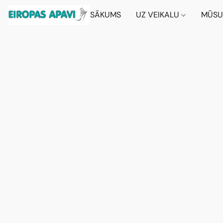
SĀKUMS
UZ VEIKALU
MŪSU 