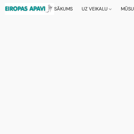
SĀKUMS
UZ VEIKALU
MŪSU 