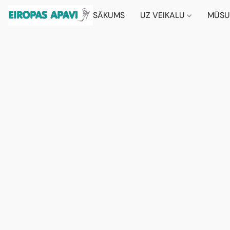
SĀKUMS
UZ VEIKALU
MŪSU 