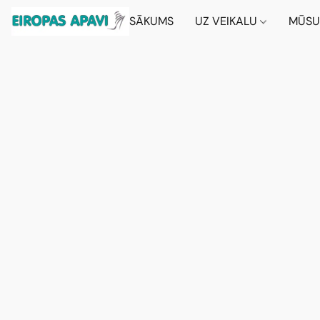
SĀKUMS
UZ VEIKALU
MŪSU 