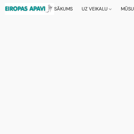
SĀKUMS
UZ VEIKALU
MŪSU 