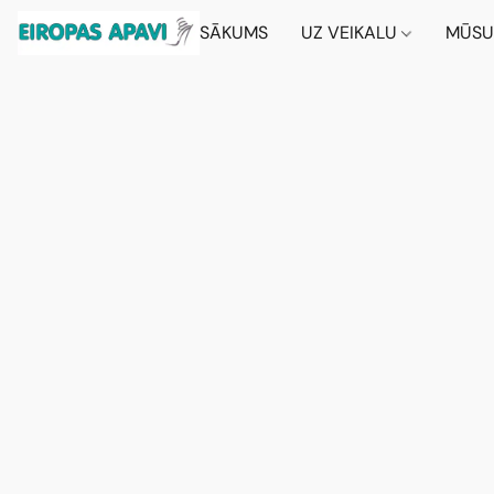
SĀKUMS
UZ VEIKALU
MŪSU 