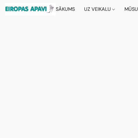
SĀKUMS
UZ VEIKALU
MŪSU 