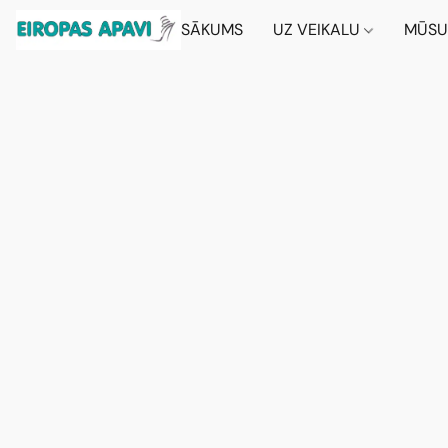
SĀKUMS
UZ VEIKALU
MŪSU 