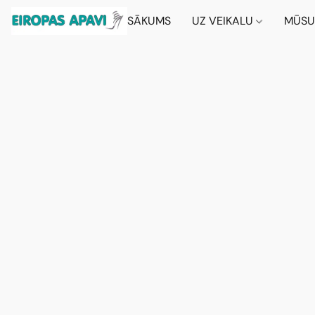
SĀKUMS
UZ VEIKALU
MŪSU 