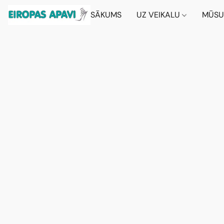
SĀKUMS
UZ VEIKALU
MŪSU 