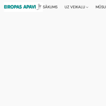
SĀKUMS
UZ VEIKALU
MŪSU 