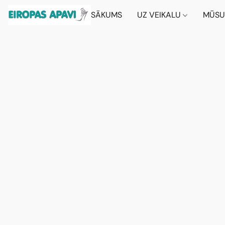
SĀKUMS
UZ VEIKALU
MŪSU 