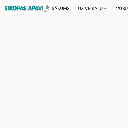
SĀKUMS
UZ VEIKALU
MŪSU 