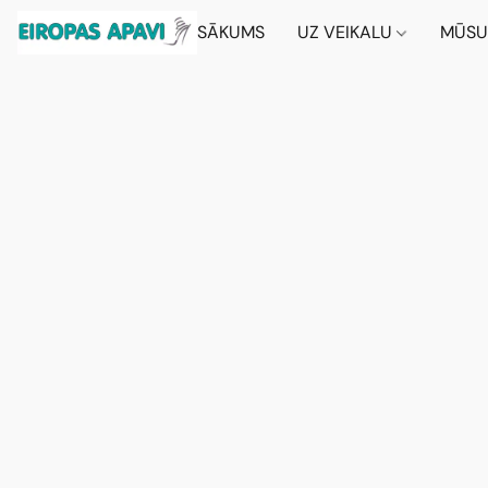
SĀKUMS
UZ VEIKALU
MŪSU 