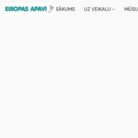
SĀKUMS
UZ VEIKALU
MŪSU 