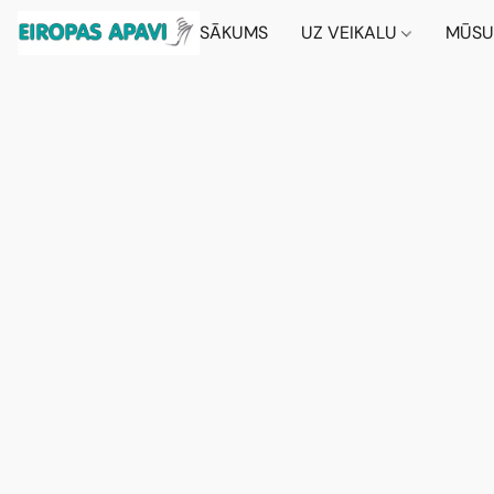
SĀKUMS
UZ VEIKALU
MŪSU 