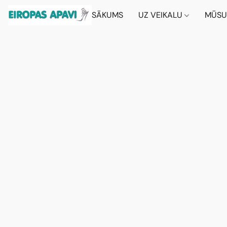
SĀKUMS
UZ VEIKALU
MŪSU 