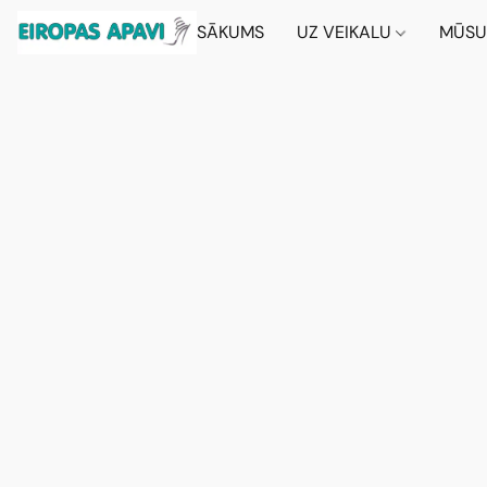
SĀKUMS
UZ VEIKALU
MŪSU 