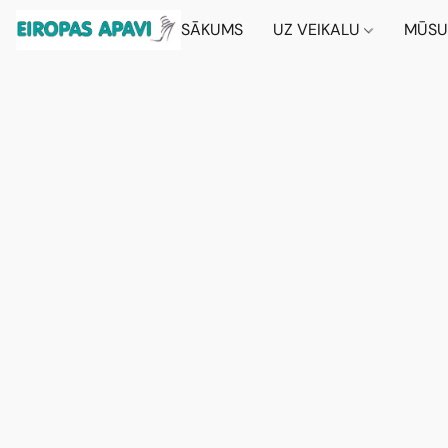
SĀKUMS
UZ VEIKALU
MŪSU 