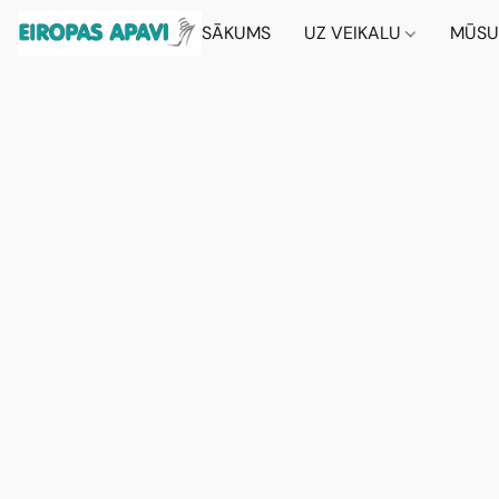
SĀKUMS
UZ VEIKALU
MŪSU 