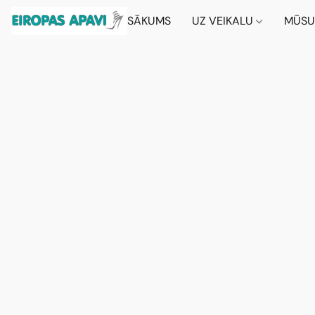
SĀKUMS
UZ VEIKALU
MŪSU 