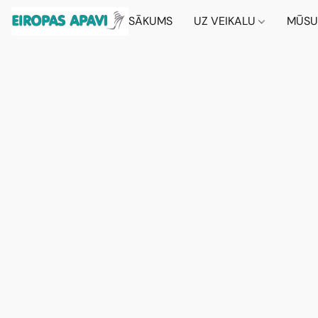
SĀKUMS
UZ VEIKALU
MŪSU 