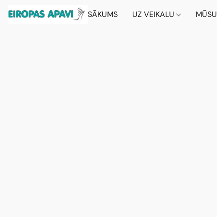
SĀKUMS
UZ VEIKALU
MŪSU 