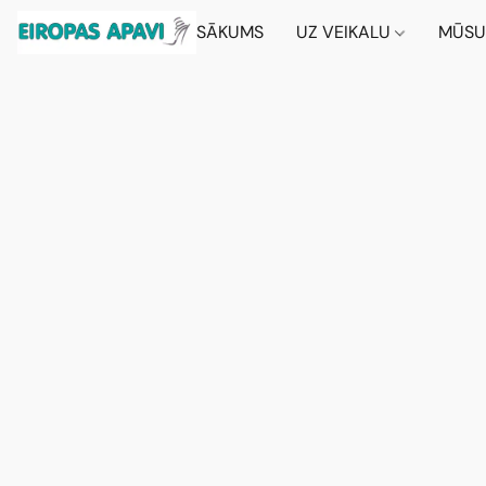
SĀKUMS
UZ VEIKALU
MŪSU 