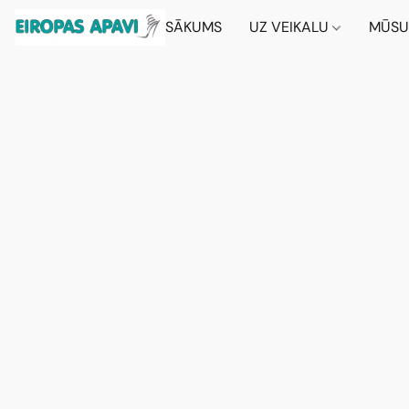
SĀKUMS
UZ VEIKALU
MŪSU 