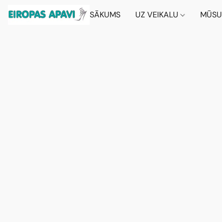
SĀKUMS
UZ VEIKALU
MŪSU 