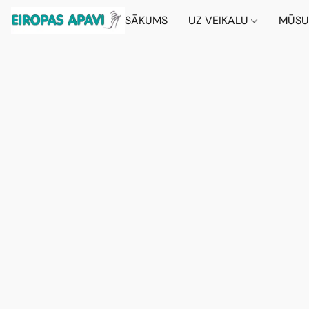
SĀKUMS
UZ VEIKALU
MŪSU 