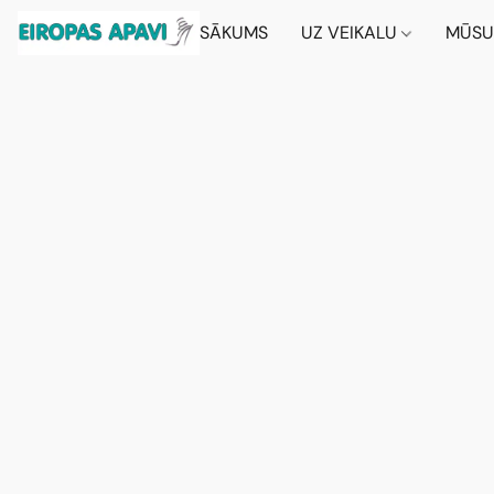
SĀKUMS
UZ VEIKALU
MŪSU 