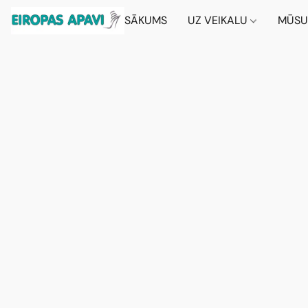
SĀKUMS
UZ VEIKALU
MŪSU 