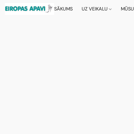
SĀKUMS
UZ VEIKALU
MŪSU 