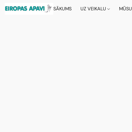
SĀKUMS
UZ VEIKALU
MŪSU 