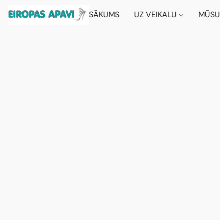
SĀKUMS
UZ VEIKALU
MŪSU 